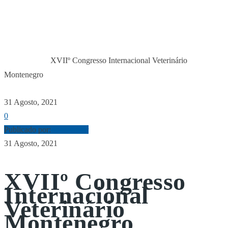
INTERNACIONAL
VETERINÁRIO
MONTENEGRO
XVIIº Congresso Internacional Veterinário
Início
Congresso
Montenegro
31 Agosto, 2021
0
Publicado por:
Júlio César
31 Agosto, 2021
XVIIº Congresso
Internacional
Veterinário
Montenegro