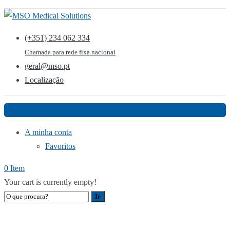
(+351) 234 062 334
Chamada para rede fixa nacional
geral@mso.pt
Localização
Menu
A minha conta
Favoritos
0 Item
Your cart is currently empty!
XVIIº CONGRESSO