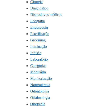
Cirurgia
Diagnóstico
Dispositivos médicos
Ecografia
Endoscopia
Esterilização
Grooming
Iluminação
Infusão
Laboratório
Categorias
Mobiliário
Monitorização
Normotermia
Odontologia
Oftalmologia
Ortopedia