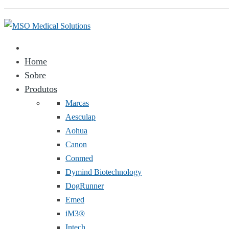
Home
Sobre
Produtos
Marcas
Aesculap
Aohua
Canon
Conmed
Dymind Biotechnology
DogRunner
Emed
iM3®️
Intech