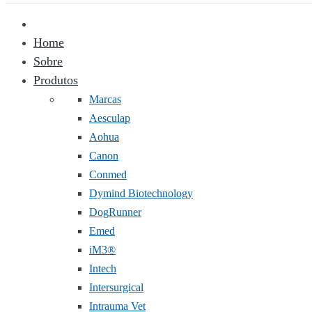
Home
Sobre
Produtos
Marcas
Aesculap
Aohua
Canon
Conmed
Dymind Biotechnology
DogRunner
Emed
iM3®️
Intech
Intersurgical
Intrauma Vet