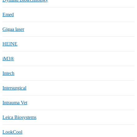
Emed
Gigaa laser
HEINE
iM3®️
Intech
Intersurgical
Intrauma Vet
Leica Biosystems
LookCool