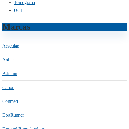
Tomografia
UCI
Marcas
Aesculap
Aohua
B-braun
Canon
Conmed
DogRunner
Dymind Biotechnology