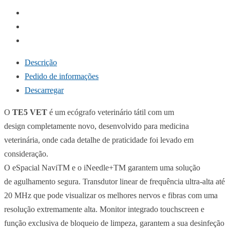
Descrição
Pedido de informações
Descarregar
O
TE5 VET
é um ecógrafo veterinário tátil com um
design
completamente novo, desenvolvido para medicina
veterinária, onde cada detalhe de praticidade foi levado em
consideração.
O
eSpacial
NaviTM
e o
iNeedle
+
TM
garantem uma solução
de
agulhamento
segura. Transdutor linear de frequência ultra-alta até
20 MHz que pode visualizar os melhores nervos e fibras com uma
resolução extremamente alta. Monitor integrado
touchscreen
e
função exclusiva de bloqueio de limpeza
,
garantem a sua desinfeção