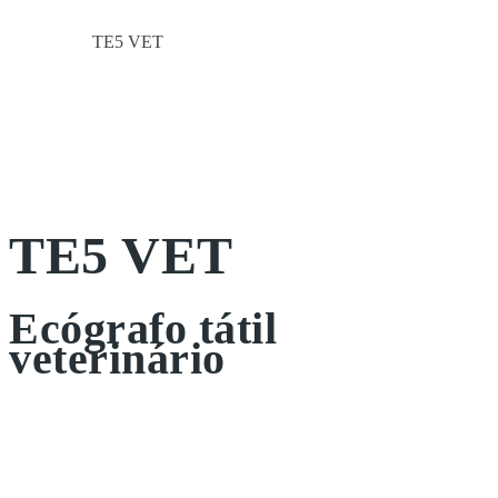
TE5 VET
Início
Portátil
TE5 VET
Ecógrafo tátil
veterinário