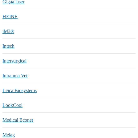
Gigaa laser
HEINE
iM3®️
Intech
Intersurgical
Intrauma Vet
Leica Biosystems
LookCool
Medical Econet
Melag