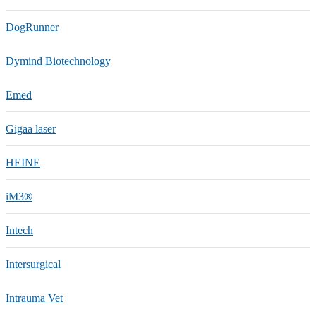
DogRunner
Dymind Biotechnology
Emed
Gigaa laser
HEINE
iM3®️
Intech
Intersurgical
Intrauma Vet