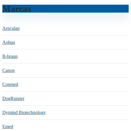
Marcas
Aesculap
Aohua
B-braun
Canon
Conmed
DogRunner
Dymind Biotechnology
Emed