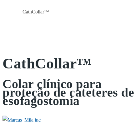
CathCollar™
Início
Geral
CathCollar™
Colar clínico para
proteção de cateteres de
esofagostomia