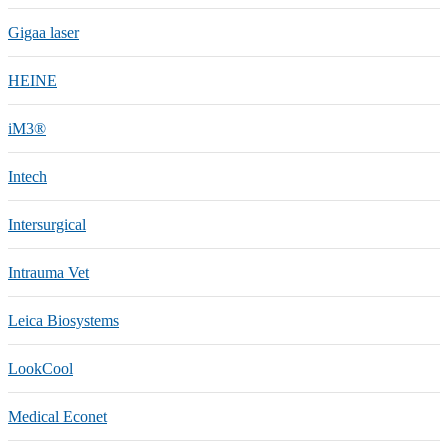
Gigaa laser
HEINE
iM3®️
Intech
Intersurgical
Intrauma Vet
Leica Biosystems
LookCool
Medical Econet