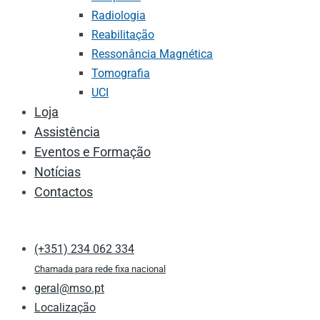
Radiologia
Reabilitação
Ressonância Magnética
Tomografia
UCI
Loja
Assistência
Eventos e Formação
Notícias
Contactos
(+351) 234 062 334
Chamada para rede fixa nacional
geral@mso.pt
Localização