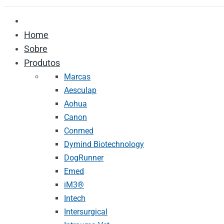
Home
Sobre
Produtos
Marcas
Aesculap
Aohua
Canon
Conmed
Dymind Biotechnology
DogRunner
Emed
iM3®️
Intech
Intersurgical