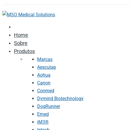
Home
Sobre
Produtos
Marcas
Aesculap
Aohua
Canon
Conmed
Dymind Biotechnology
DogRunner
Emed
iM3®️
Intech