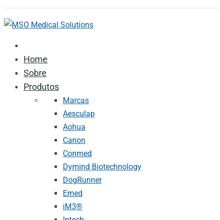
Home
Sobre
Produtos
Marcas
Aesculap
Aohua
Canon
Conmed
Dymind Biotechnology
DogRunner
Emed
iM3®️
Intech