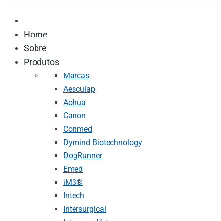
Home
Sobre
Produtos
Marcas
Aesculap
Aohua
Canon
Conmed
Dymind Biotechnology
DogRunner
Emed
iM3®️
Intech
Intersurgical