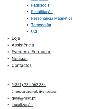
Radiologia
Reabilitação
Ressonância Magnética
Tomografia
UCI
Loja
Assistência
Eventos e Formação
Notícias
Contactos
(+351) 234 062 334
Chamada para rede fixa nacional
geral@mso.pt
Localização