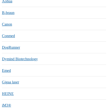
Aohua
B-braun
Canon
Conmed
DogRunner
Dymind Biotechnology
Emed
Gigaa laser
HEINE
iM3®️