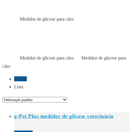
PARA CÃES
Medidor de glicose para cães
Início
Loja
MEDIDOR DE GLICOSE
PARA CÃES
Medidor de glicose para cães
Medidor de glicose para
Início
Loja
Loja
cães
Grelha
Lista
g-Pet Plus medidor de glicose veterinário