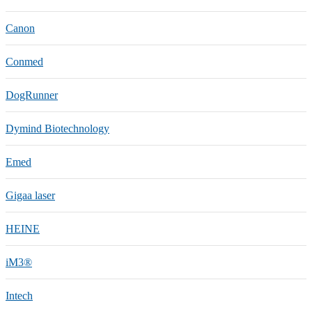
Canon
Conmed
DogRunner
Dymind Biotechnology
Emed
Gigaa laser
HEINE
iM3®️
Intech