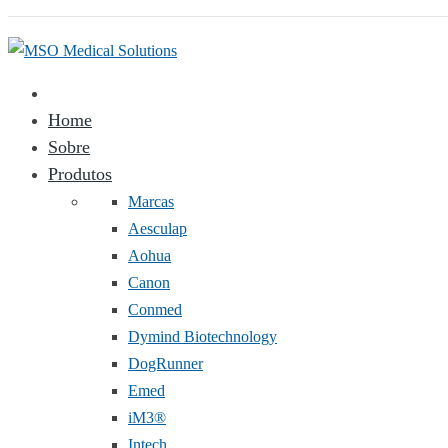
Home
Sobre
Produtos
Marcas
Aesculap
Aohua
Canon
Conmed
Dymind Biotechnology
DogRunner
Emed
iM3®️
Intech