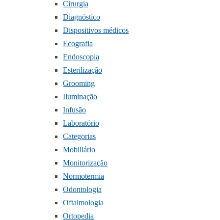
Cirurgia
Diagnóstico
Dispositivos médicos
Ecografia
Endoscopia
Esterilização
Grooming
Iluminação
Infusão
Laboratório
Categorias
Mobiliário
Monitorização
Normotermia
Odontologia
Oftalmologia
Ortopedia