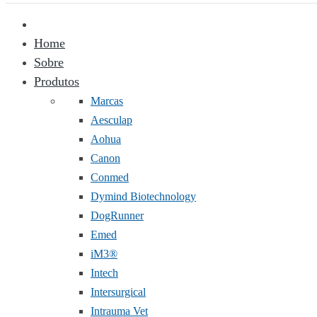
Home
Sobre
Produtos
Marcas
Aesculap
Aohua
Canon
Conmed
Dymind Biotechnology
DogRunner
Emed
iM3®️
Intech
Intersurgical
Intrauma Vet