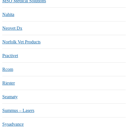
MSO Medical Solutions
Nahita
Neovet Dx
Norfolk Vet Products
Practivet
Rcom
Riester
Seamaty
Summus – Lasers
Sysadvance