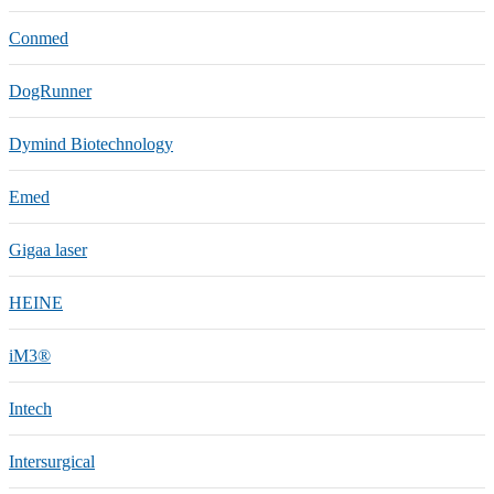
Conmed
DogRunner
Dymind Biotechnology
Emed
Gigaa laser
HEINE
iM3®️
Intech
Intersurgical