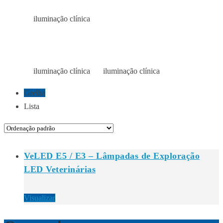
iluminação clínica
Início
Loja
ILUMINAÇÃO CLÍNICA
iluminação clínica
iluminação clínica
Início
Loja
Loja
Grelha
Lista
VeLED E5 / E3 – Lâmpadas de Exploração
LED Veterinárias
Visualizar