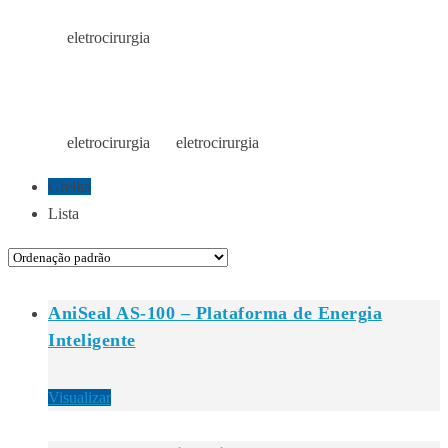
eletrocirurgia
Início
Loja
ELETROCIRURGIA
eletrocirurgia
eletrocirurgia
Início
Loja
Loja
Grelha
Lista
AniSeal AS-100 – Plataforma de Energia
Inteligente
Visualizar