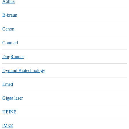
Aohua
B-braun
Canon
Conmed
DogRunner
Dymind Biotechnology
Emed
Gigaa laser
HEINE
iM3®️