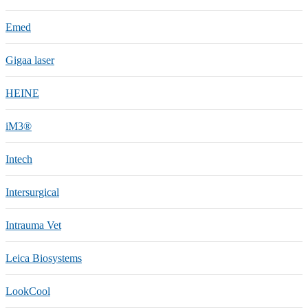
Emed
Gigaa laser
HEINE
iM3®️
Intech
Intersurgical
Intrauma Vet
Leica Biosystems
LookCool