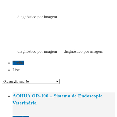
IMAGEM
diagnóstico por imagem
Início
Loja
DIAGNÓSTICO POR
IMAGEM
diagnóstico por imagem
diagnóstico por imagem
Início
Loja
Loja
Grelha
Lista
AOHUA OR-100 – Sistema de Endoscopia
Veterinária