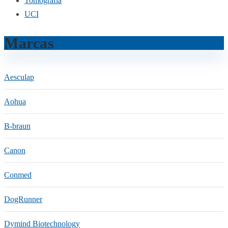
Tomografia
UCI
Marcas
Aesculap
Aohua
B-braun
Canon
Conmed
DogRunner
Dymind Biotechnology