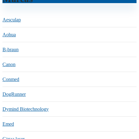
Aesculap
Aohua
B-braun
Canon
Conmed
DogRunner
Dymind Biotechnology
Emed
Gigaa laser