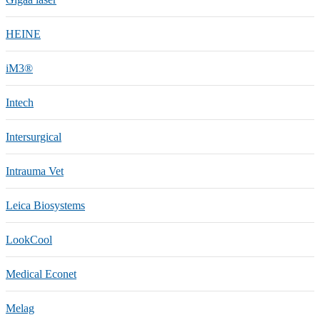
HEINE
iM3®️
Intech
Intersurgical
Intrauma Vet
Leica Biosystems
LookCool
Medical Econet
Melag