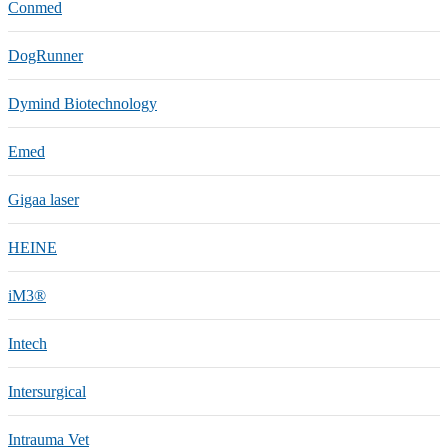
Conmed
DogRunner
Dymind Biotechnology
Emed
Gigaa laser
HEINE
iM3®️
Intech
Intersurgical
Intrauma Vet