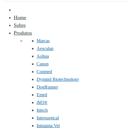
Home
Sobre
Produtos
Marcas
Aesculap
Aohua
Canon
Conmed
Dymind Biotechnology
DogRunner
Emed
iM3®️
Intech
Intersurgical
Intrauma Vet