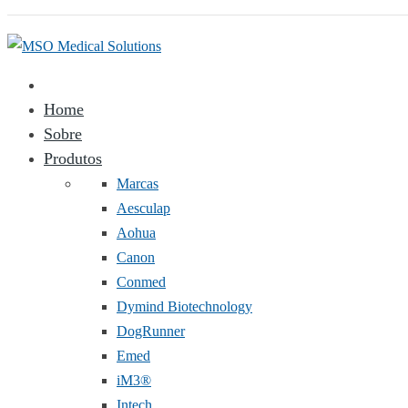
Home
Sobre
Produtos
Marcas
Aesculap
Aohua
Canon
Conmed
Dymind Biotechnology
DogRunner
Emed
iM3®️
Intech