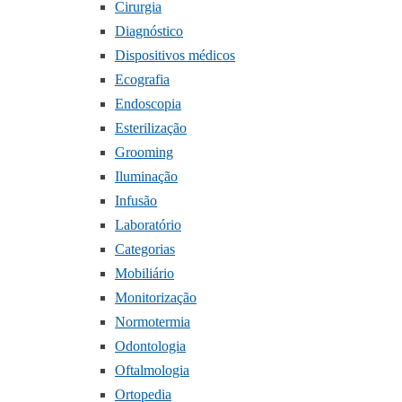
Cirurgia
Diagnóstico
Dispositivos médicos
Ecografia
Endoscopia
Esterilização
Grooming
Iluminação
Infusão
Laboratório
Categorias
Mobiliário
Monitorização
Normotermia
Odontologia
Oftalmologia
Ortopedia