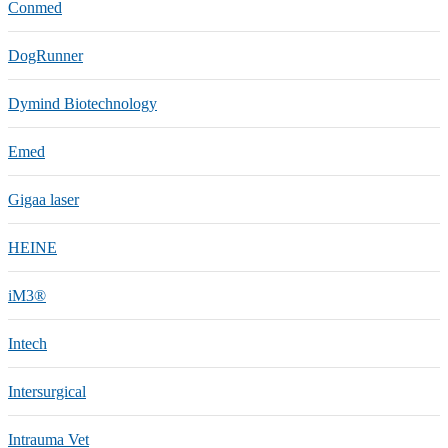
Conmed
DogRunner
Dymind Biotechnology
Emed
Gigaa laser
HEINE
iM3®️
Intech
Intersurgical
Intrauma Vet