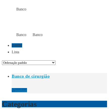
Banco
Início
Loja
BANCO
Banco
Banco
Início
Loja
Loja
Grelha
Lista
Banco de cirurgião
Visualizar
Categorias