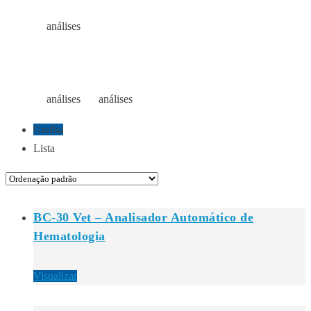
análises
Início
Loja
ANÁLISES
análises
análises
Início
Loja
Loja
Grelha
Lista
BC-30 Vet – Analisador Automático de
Hematologia
Visualizar