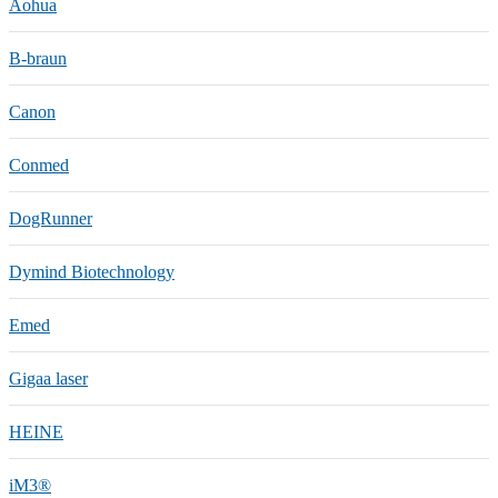
Aohua
B-braun
Canon
Conmed
DogRunner
Dymind Biotechnology
Emed
Gigaa laser
HEINE
iM3®️