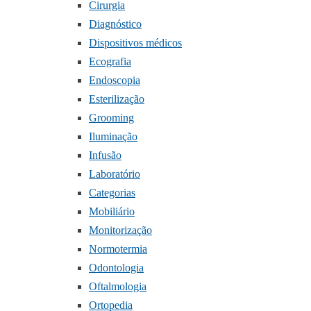
Cirurgia
Diagnóstico
Dispositivos médicos
Ecografia
Endoscopia
Esterilização
Grooming
Iluminação
Infusão
Laboratório
Categorias
Mobiliário
Monitorização
Normotermia
Odontologia
Oftalmologia
Ortopedia