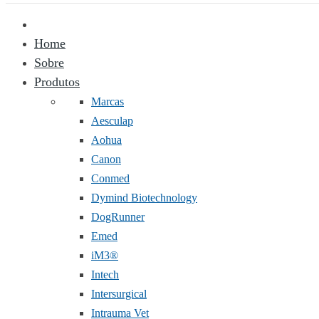
Home
Sobre
Produtos
Marcas
Aesculap
Aohua
Canon
Conmed
Dymind Biotechnology
DogRunner
Emed
iM3®️
Intech
Intersurgical
Intrauma Vet