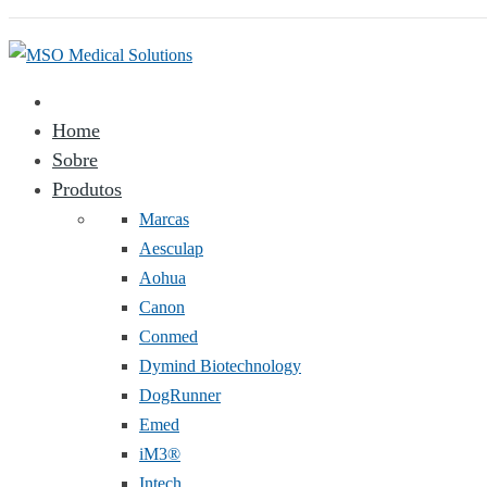
Home
Sobre
Produtos
Marcas
Aesculap
Aohua
Canon
Conmed
Dymind Biotechnology
DogRunner
Emed
iM3®️
Intech