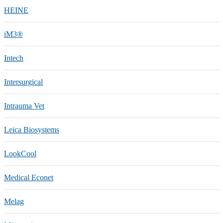
HEINE
iM3®️
Intech
Intersurgical
Intrauma Vet
Leica Biosystems
LookCool
Medical Econet
Melag