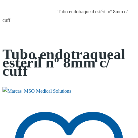
Tubo endotraqueal estéril nº 8mm c/
Início
Acessórios e Consumíveis
cuff
Tubo endotraqueal
estéril nº 8mm c/
cuff