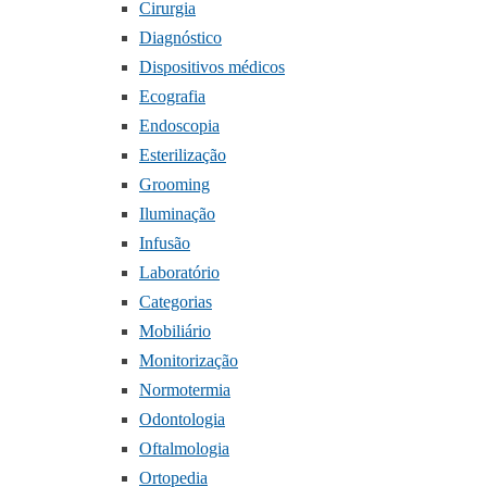
Cirurgia
Diagnóstico
Dispositivos médicos
Ecografia
Endoscopia
Esterilização
Grooming
Iluminação
Infusão
Laboratório
Categorias
Mobiliário
Monitorização
Normotermia
Odontologia
Oftalmologia
Ortopedia