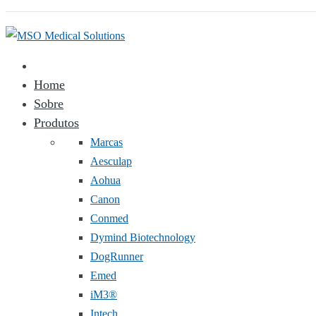
Home
Sobre
Produtos
Marcas
Aesculap
Aohua
Canon
Conmed
Dymind Biotechnology
DogRunner
Emed
iM3®️
Intech