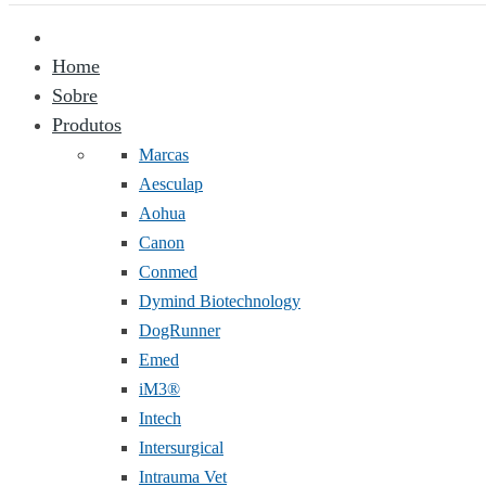
Home
Sobre
Produtos
Marcas
Aesculap
Aohua
Canon
Conmed
Dymind Biotechnology
DogRunner
Emed
iM3®️
Intech
Intersurgical
Intrauma Vet