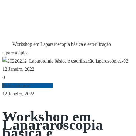
LAPARAROSCOPIA
BÁSICA E
ESTERILIZAÇÃO
LAPAROSCÓPICA
Workshop em Lapararoscopia básica e esterilização
Início
laparoscópica
12 Janeiro, 2022
0
Publicado por:
Júlio César
12 Janeiro, 2022
Workshop em
Lapararoscopia
básica e